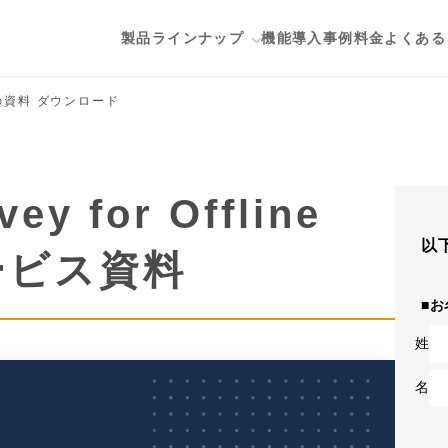
製品ラインナップ
機能
導入事例
料金
よくある
資料 ダウンロード
ップ
用途から探す
Salesforceとデータ連携したい
vey for Offline
esforce
顧客満足度調査・従業員満足度調査
GE
ID認証付きアンケートを作りたい
ービス資料
会員向けのクローズドアンケートを
メールでアンケートを配信したい
アンケート画面をオリジナルのデザ