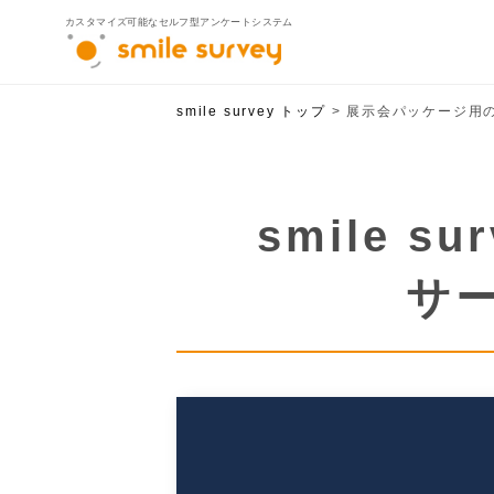
カスタマイズ可能なセルフ型アンケートシステム
smile survey トップ
展示会パッケージ用の
製品ラインナ
smile survey
smile sur
smile survey for Sal
smile survey MYPA
サ
官公庁自治体向け