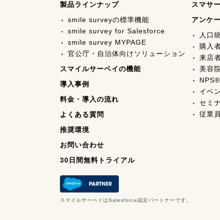
製品ラインナップ
スマサ
smile surveyの標準機能
アンケ
smile survey for Salesforce
人口
smile survey MYPAGE
購入
官公庁・自治体向けソリューション
来店
スマイルサーベイの機能
美容
NPS®
導入事例
イベ
料金・導入の流れ
セミ
従業
よくある質問
推奨環境
お問い合わせ
30日間無料トライアル
スマイルサーベイはSalesforce認定パートナーです。