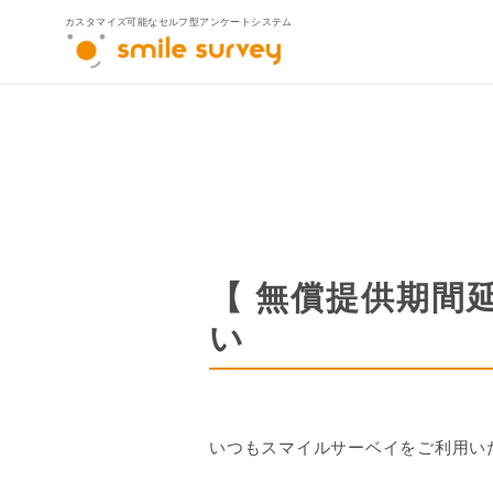
カスタマイズ可能なセルフ型アンケートシステム
製品ラインナ
smile survey
smile survey for Sal
smile survey MYPA
【 無償提供期間
官公庁自治体向け
い
いつもスマイルサーベイをご利用い