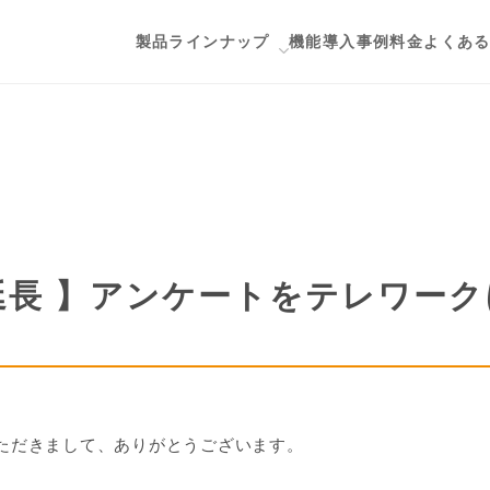
製品ラインナップ
機能
導入事例
料金
よくあ
ップ
用途から探す
Salesforceとデータ連携したい
esforce
顧客満足度調査・従業員満足度調査
GE
ID認証付きアンケートを作りたい
延長 】アンケートをテレワー
会員向けのクローズドアンケートを
メールでアンケートを配信したい
アンケート画面をオリジナルのデザ
ただきまして、ありがとうございます。