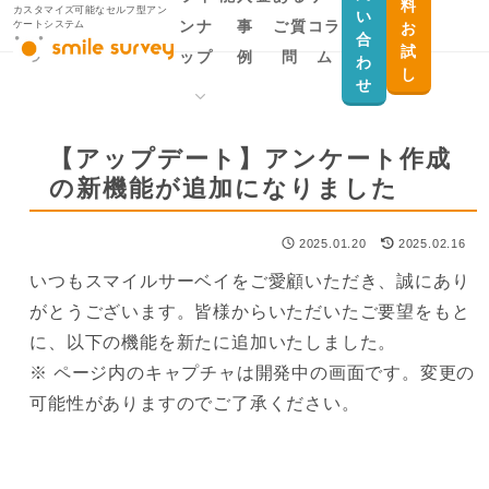
料
カスタマイズ可能なセルフ型アン
い
ンナ
事
ご質
コラ
ケートシステム
お
合
試
ップ
例
問
ム
わ
し
せ
製品ラインナップ
用途から探す
【アップデート】アンケート作成
の新機能が追加になりました
smile survey
Salesforceとデー
タ連携したい
smile survey for
2025.01.20
2025.02.16
Salesforce
顧客満足度調査・
いつもスマイルサーベイをご愛顧いただき、誠にあり
従業員満足度調査
smile survey MYPAGE
がとうございます。皆様からいただいたご要望をもと
を実施したい
官公庁自治体向け
に、以下の機能を新たに追加いたしました。
ID認証付きアンケ
※ ページ内のキャプチャは開発中の画面です。変更の
ートを作りたい
可能性がありますのでご了承ください。
会員向けのクロー
ズドアンケートを
実施したい