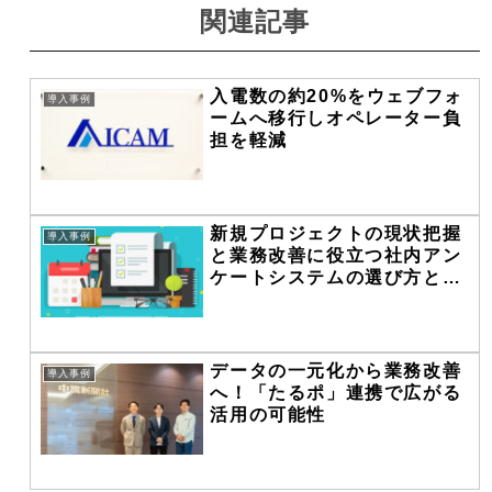
関連記事
入電数の約20%をウェブフォ
導入事例
ームへ移行しオペレーター負
担を軽減
新規プロジェクトの現状把握
導入事例
と業務改善に役立つ社内アン
ケートシステムの選び方と運
用方法
データの一元化から業務改善
導入事例
へ！「たるポ」連携で広がる
活用の可能性