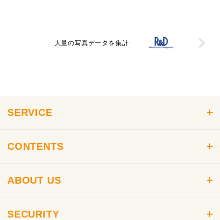
大量の写真データを集計
SERVICE
製品ラインナップ
CONTENTS
smile surveyの標準機能
スマサーコラム
smile survey for Salesforce
ABOUT US
smile survey MYPAGE
アンケートテンプレート
運営会社
官公庁・自治体向けソリューション
人口統計アンケート
SECURITY