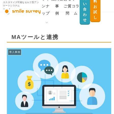
料
カスタマイズ可能なセルフ型アン
い
ンナ
事
ご質
コラ
ケートシステム
お
合
試
ップ
例
問
ム
わ
し
せ
製品ラインナップ
用途から探す
MAツールと連携
smile survey
Salesforceとデー
タ連携したい
導入事例
smile survey for
Salesforce
顧客満足度調査・
従業員満足度調査
smile survey MYPAGE
を実施したい
官公庁自治体向け
ID認証付きアンケ
ートを作りたい
会員向けのクロー
ズドアンケートを
実施したい