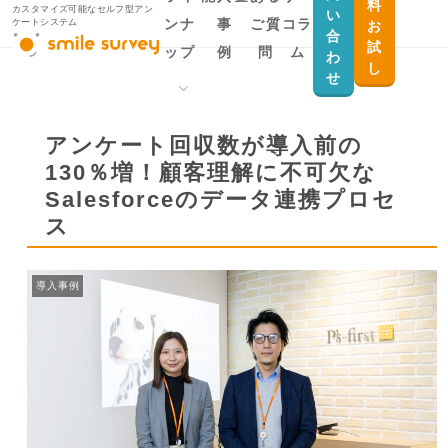
料
カスタマイズ可能なセルフ型アン
い
ンナ
事
ご質
コラ
ケートシステム
お
合
試
ップ
例
問
ム
わ
し
せ
製品ラインナップ
用途から探す
アンケート回収数が導入前の
130％増！顧客理解に不可欠な
smile survey
Salesforceとデー
Salesforceのデータ連携プロセ
タ連携したい
smile survey for
ス
Salesforce
顧客満足度調査・
従業員満足度調査
smile survey MYPAGE
導入事例
を実施したい
官公庁自治体向け
ID認証付きアンケ
ートを作りたい
会員向けのクロー
ズドアンケートを
実施したい