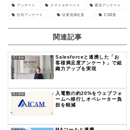
アンケート
スマイルサーベイ
匿名アンケート
社内アンケート
従業員満足度
ES調査
関連記事
Salesforceと連携した「お
導入事例
客様満足度アンケート」で組
織力アップを実現
入電数の約20%をウェブフォ
導入事例
ームへ移行しオペレーター負
担を軽減
MAツールと連携