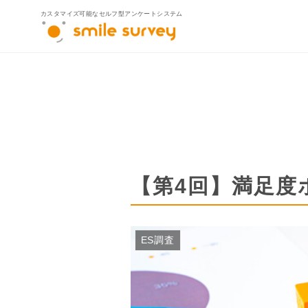
カスタマイズ可能なセルフ型アンケートシステム
製品ラインナ
smile survey
smile survey for Sal
smile survey MYPA
【第4回】満足度
官公庁自治体向け
ES調査