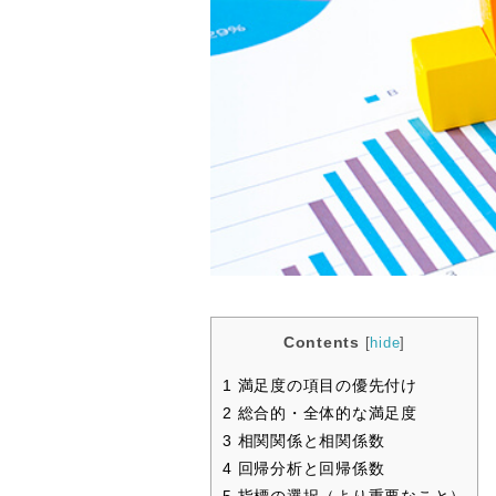
Contents
[
hide
]
1
満足度の項目の優先付け
2
総合的・全体的な満足度
3
相関関係と相関係数
4
回帰分析と回帰係数
5
指標の選択（より重要なこと）