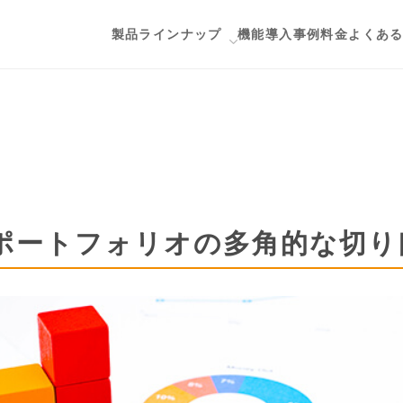
製品ラインナップ
機能
導入事例
料金
よくあ
ップ
用途から探す
Salesforceとデータ連携したい
esforce
顧客満足度調査・従業員満足度調査
GE
ID認証付きアンケートを作りたい
ポートフォリオの多角的な切り
会員向けのクローズドアンケートを
メールでアンケートを配信したい
アンケート画面をオリジナルのデザ