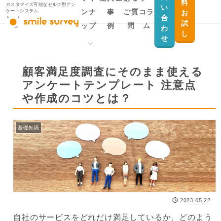
料
カスタマイズ可能なセルフ型アン
い
ンナ
事
ご質
コラ
ケートシステム
お
合
試
ップ
例
問
ム
わ
し
せ
製品ラインナップ
用途から探す
顧客満足度調査にそのまま使える
アンケートテンプレート 注意点
smile survey
Salesforceとデー
や作成のコツとは？
タ連携したい
smile survey for
Salesforce
顧客満足度調査・
基礎知識
従業員満足度調査
smile survey MYPAGE
を実施したい
官公庁自治体向け
ID認証付きアンケ
ートを作りたい
会員向けのクロー
2023.05.22
ズドアンケートを
自社のサービスをどれだけ満足しているか、どのよう
実施したい